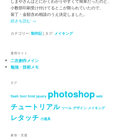
しまやさんはとにかくわかりやすくて簡単だったのと、
小数部印刷受け付けてるとこが限られていたので、
装丁・金額含め相談のうえ決定しました。
続きを読む
→
カテゴリー:
制作記
|
タグ:
メイキング
運用サイト
二次創作メイン
勉強・技術メモ
タグ
photoshop
flash
font
html
jquery
web
チュートリアル
ツール
デザイン
メイキング
レタッチ
小道具
参加・支援