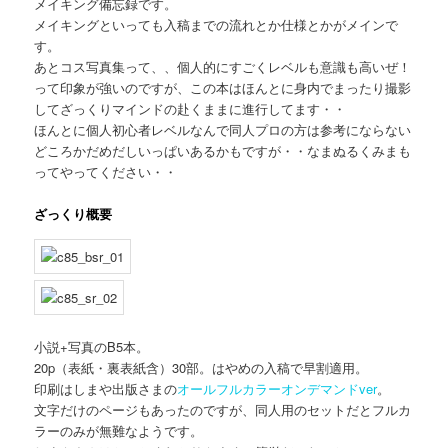
メイキング備忘録です。
メイキングといっても入稿までの流れとか仕様とかがメインで
す。
あとコス写真集って、、個人的にすごくレベルも意識も高いぜ！
って印象が強いのですが、この本はほんとに身内でまったり撮影
してざっくりマインドの赴くままに進行してます・・
ほんとに個人初心者レベルなんで同人プロの方は参考にならない
どころかだめだしいっぱいあるかもですが・・なまぬるくみまも
ってやってください・・
ざっくり概要
小説+写真のB5本。
20p（表紙・裏表紙含）30部。はやめの入稿で早割適用。
印刷はしまや出版さまの
オールフルカラーオンデマンドver
。
文字だけのページもあったのですが、同人用のセットだとフルカ
ラーのみが無難なようです。