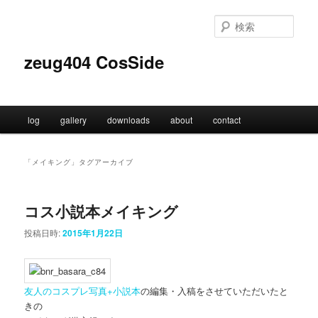
メ
サ
イ
ブ
検
ン
コ
索
コ
ン
zeug404 CosSide
ン
テ
テ
ン
ン
ツ
ツ
へ
メ
log
gallery
downloads
about
contact
へ
移
イ
移
動
ン
動
メ
「
メイキング
」タグアーカイブ
ニ
ュ
ー
コス小説本メイキング
投稿日時:
2015年1月22日
友人のコスプレ写真+小説本
の編集・入稿をさせていただいたと
きの