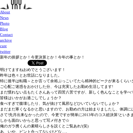
About
News
Photo
Blog
Contact
archive
cure
twitter
新年の挨拶とか！今更決算とか！今年の事とか！
明けてますねおめでとうございます！
昨年は色々とお世話になりました。
特に後半は転職～とか言って余裕ぶっこいてたら精神的ピークが来るくらいダ
ご心配ご迷惑をおかけした分、今は充実したお勤め生活してます!
まだ慣れない点もたくさんあって四苦八苦ですが、新しく色んなことを学べ
皆様はいかがお過ごしでしょうか？
食べすぎで腹壊したり、気が抜けて風邪などひいていないでしょか？
まだまだ寒くなるかと思いますので、お勤めの方は始まりましたし、体調に
さて!先月出来なかったので、今更ですが簡単に2013年のコス総決算!といきま
しかも面白いからと思って写メ付きで☆
俺のガラ携くんの素晴らしさを説くとご覧あれ!(笑)
あ、いや、ピント合ってないけどな…。