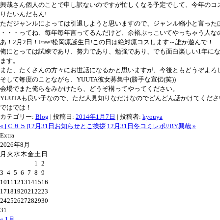
興哉さん個人のことで申し訳ないのですが忙しくなる予定でして、今年のコ
りたいんだもん!
ただジャンルによっては引退しようと思いますので、ジャンル縮小と言った
・・・ってね、毎年毎年言ってるんだけど、余裕ぶっこいてやっちゃう人な
あ！2月2日！Free!松岡凛誕生日!この日は絶対凛コスします～誰か遊んで！
俺にとっては試練であり、努力であり、勉強であり、でも面白楽しい1年にな
ます。
また、たくさんの方々にお世話になるかと思いますが、今後ともどうぞよろ
そして毎度のことながら、YUUTA彼女募集中(勝手な宣伝(笑))
会場でまた俺らをみかけたら、どうぞ構ってやってください。
YUUTAも良い子なので、ただ人見知りなだけなのでどんどん話かけてくださ
ではでは！
カテゴリー:
Blog
| 投稿日:
2014年1月7日
|
投稿者:
kyouya
« [Ｃ８５]12月31日お知らせとご挨拶
12月31日冬コミレポ//BY興哉 »
Extra
2026年8月
月
火
水
木
金
土
日
1
2
3
4
5
6
7
8
9
10
11
12
13
14
15
16
17
18
19
20
21
22
23
24
25
26
27
28
29
30
31
« 1月