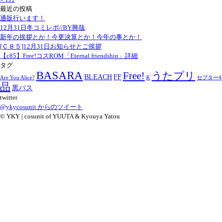
最近の投稿
通販行います！
12月31日冬コミレポ//BY興哉
新年の挨拶とか！今更決算とか！今年の事とか！
[Ｃ８５]12月31日お知らせとご挨拶
【c85】Free!コスROM「Eternal friendship」詳細
タグ
BASARA
Free!
うたプリ
BLEACH
FF
Are You Alice?
K
セプター4
品
黒バス
twitter
@ykycosunit からのツイート
© YKY | cosunit of YUUTA & Kyouya Yatou