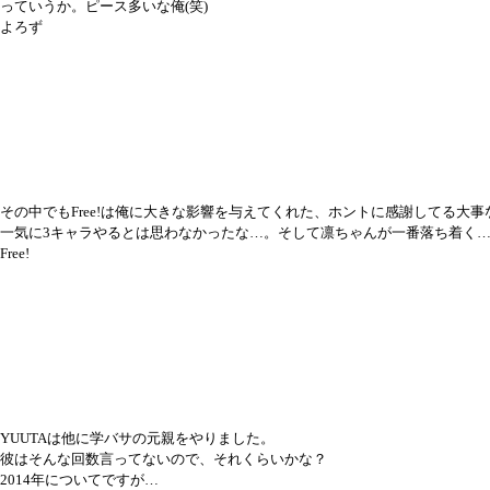
っていうか。ピース多いな俺(笑)
よろず
その中でもFree!は俺に大きな影響を与えてくれた、ホントに感謝してる
一気に3キャラやるとは思わなかったな…。そして凛ちゃんが一番落ち着く…
Free!
YUUTAは他に学バサの元親をやりました。
彼はそんな回数言ってないので、それくらいかな？
2014年についてですが…