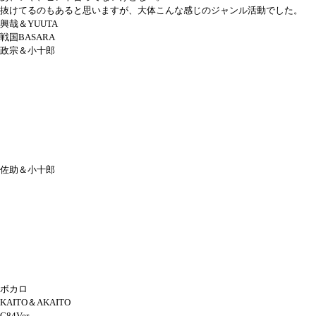
抜けてるのもあると思いますが、大体こんな感じのジャンル活動でした。
興哉＆YUUTA
戦国BASARA
政宗＆小十郎
佐助＆小十郎
ボカロ
KAITO＆AKAITO
C84Ver