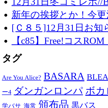
12月31日冬コミレポ//
新年の挨拶とか！今更
[Ｃ８５]12月31日お
【c85】Free!コスROM「E
タグ
BASARA
BLE
Are You Alice?
ダンガンロンパ
ボカ
ー4
頒布品
黒バス
学バサ
海常