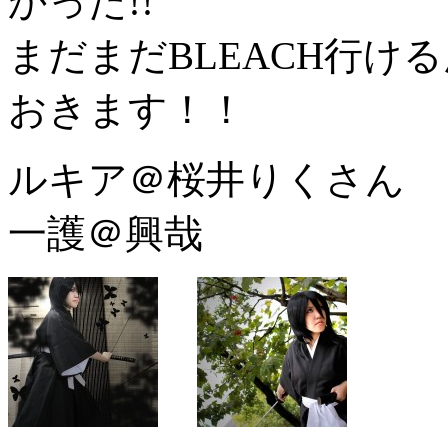
かった!!
まだまだBLEACH行け
おきます！！
ルキア＠桜井りくさん
一護＠興哉