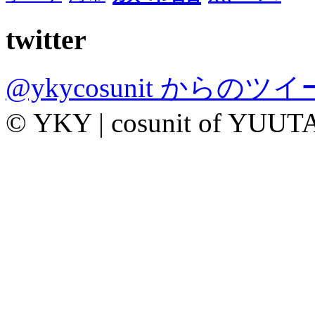
twitter
@ykycosunit からのツ
© YKY | cosunit of YUUT