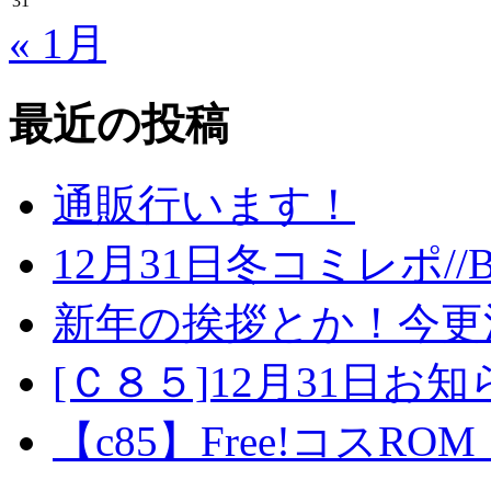
31
« 1月
最近の投稿
通販行います！
12月31日冬コミレポ//
新年の挨拶とか！今更
[Ｃ８５]12月31日お
【c85】Free!コスROM「E