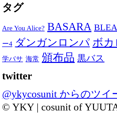
タグ
BASARA
BLE
Are You Alice?
ダンガンロンパ
ボカ
ー4
頒布品
黒バス
学バサ
海常
twitter
@ykycosunit からのツ
© YKY | cosunit of YUUT